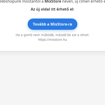
ebshopunk mostantól a
MixStore
néven, új címen érhető e
Az új oldal itt érhető el:
Tovább a MixStore-ra
Ha a gomb nem működik, másold be ezt a címet:
https://mixstore.hu